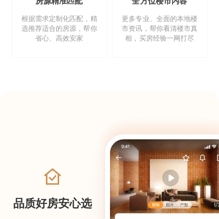
根据需求定制化匹配，精
更多专业、全面的本地楼
选推荐适合的房源，帮你
市资讯，帮你看清楼市真
省心、高效安家
相，买房经验一网打尽
品质好房安心选