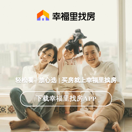
轻松看 | 放心选 | 买房就上幸福里找房
下载幸福里找房APP