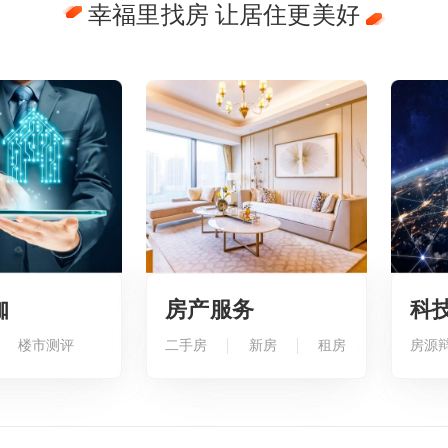
幸福里找房 让居住更美好
房产服务
科技
楼市测评
二手房
新房
租房
房源辩真