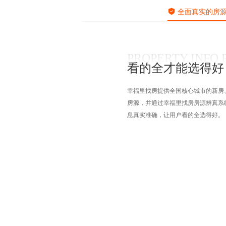
全面真实的房
PROPERTY INFO
看的全才能选得好
幸福里找房提供全国核心城市的新房
房源，并通过幸福里找房房源辨真系
息真实准确，让用户看的全选得好。